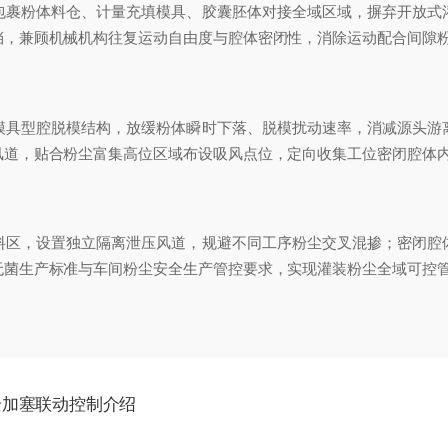
包裹粉体料仓、计量充填模具、胶囊胚体对接全域区域，摒弃开放式
挡，兼顾机械机构往复运动自由度与腔体密闭性，消除运动配合间隙
具型腔脱模结构，放缓粉体瞬时下落、脱模扰动速率，消减源头游离
风道，贴合粉尘富集高位区域布设吸风点位，定向收集工位密闭腔体
料区，设置独立隔离泄压风道，规避不同工序粉尘交叉混掺；密闭腔
无菌生产标准与车间粉尘安全生产管控要求，实现灌装粉尘全域可控
全加塞联动控制介绍