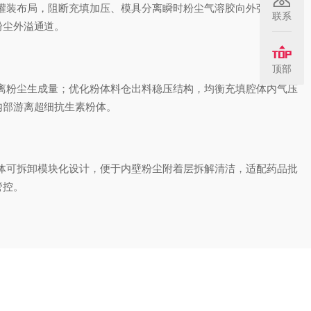
灌装布局，阻断充填加压、模具分离瞬时粉尘气溶胶向外弥散。隔
联系
粉尘外溢通道。
顶部
粉尘生成量；优化粉体料仓出料稳压结构，均衡充填腔体内气压
内部游离超细抗生素粉体。
体可拆卸模块化设计，便于内壁粉尘附着层拆解清洁，适配药品批
管控。