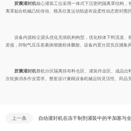
胶囊灌封机
核心灌装工位采用一体式下沉密闭隔离罩结构，
离罩贴合机械凸轮传动、模具往复运动轨迹布设柔性动态密封围
设备内源粉尘源头优化充填机构构型，优化粉体下料流道、模
差值，抑制气压压差裹挟细微粉体飘散。设备内置分层负压捕集
胶囊灌封机
整机分区隔离排布料仓区、灌装作业区、成品出
次轮换消杀作业需求。整套设计兼顾设备机械运转灵活性、药品
上一条
自动灌封机在冻干制剂灌装中的半加塞与