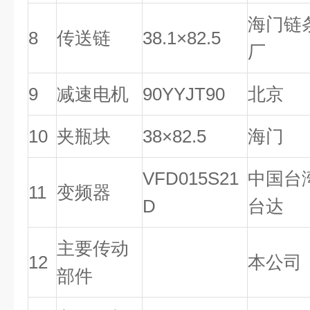
海门链
8
传送链
38.1×82.5
厂
9
减速电机
90YYJT90
北京
10
夹瓶块
38×82.5
海门
VFD015S21
中国台
11
变频器
D
台达
主要传动
12
本公司
部件