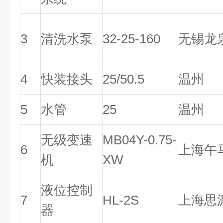
3
清洗水泵
32-25-160
无锡龙
4
快装接头
25/50.5
温州
5
水管
25
温州
无级变速
MB04Y-0.75-
6
上海午
机
XW
液位控制
7
HL-2S
上海思
器